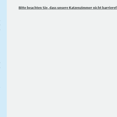
Bitte beachten Sie, dass unsere Katzenzimmer nicht barrieref
l
e
e
n
e
e
n