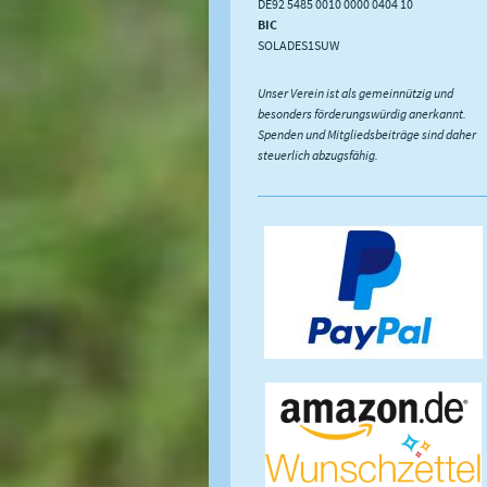
DE92 5485 0010 0000 0404 10
BIC
SOLADES1SUW
Unser Verein ist als gemeinnützig und
besonders förderungswürdig anerkannt.
Spenden und Mitgliedsbeiträge sind daher
steuerlich abzugsfähig.