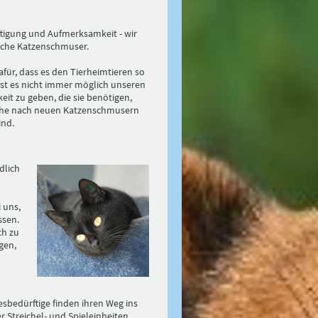
tigung und Aufmerksamkeit - wir
che Katzenschmuser.
afür, dass es den Tierheimtieren so
ist es nicht immer möglich unseren
t zu geben, die sie benötigen,
che nach neuen Katzenschmusern
ind.
dlich
 uns,
ssen.
ch zu
gen,
bedürftige finden ihren Weg ins
r Streichel- und Spieleinheiten.