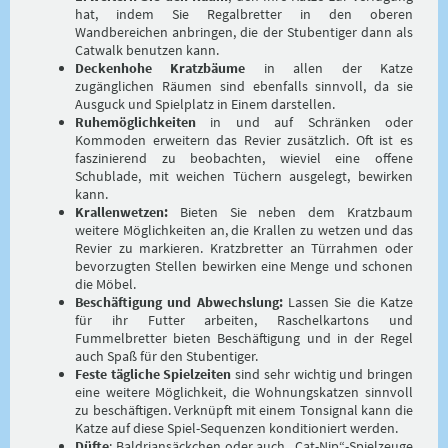
hat, indem Sie Regalbretter in den oberen
Wandbereichen anbringen, die der Stubentiger dann als
Catwalk benutzen kann.
Deckenhohe Kratzbäume
in allen der Katze
zugänglichen Räumen sind ebenfalls sinnvoll, da sie
Ausguck und Spielplatz in Einem darstellen.
Ruhemöglichkeiten
in und auf Schränken oder
Kommoden erweitern das Revier zusätzlich. Oft ist es
faszinierend zu beobachten, wieviel eine offene
Schublade, mit weichen Tüchern ausgelegt, bewirken
kann.
Krallenwetzen:
Bieten Sie neben dem Kratzbaum
weitere Möglichkeiten an, die Krallen zu wetzen und das
Revier zu markieren. Kratzbretter an Türrahmen oder
bevorzugten Stellen bewirken eine Menge und schonen
die Möbel.
Beschäftigung und Abwechslung:
Lassen Sie die Katze
für ihr Futter arbeiten, Raschelkartons und
Fummelbretter bieten Beschäftigung und in der Regel
auch Spaß für den Stubentiger.
Feste tägliche Spielzeiten
sind sehr wichtig und bringen
eine weitere Möglichkeit, die Wohnungskatzen sinnvoll
zu beschäftigen. Verknüpft mit einem Tonsignal kann die
Katze auf diese Spiel-Sequenzen konditioniert werden.
Düfte
: Baldriansäckchen oder auch „Cat-Nip“-Spielzeuge