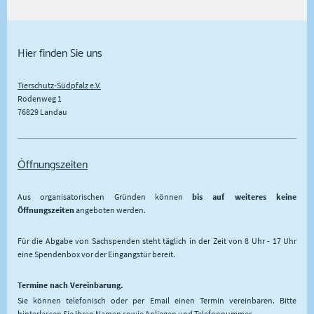
Hier finden Sie uns
Tierschutz-Südpfalz e.V.
Rodenweg
1
76829
Landau
Öffnungszeiten
Aus organisatorischen Gründen können
bis auf weiteres keine
Öffnungszeiten
angeboten werden.
Für die Abgabe von Sachspenden steht täglich in der Zeit von 8 Uhr - 17 Uhr
eine Spendenbox vor der Eingangstür bereit.
Termine nach Vereinbarung.
Sie können telefonisch oder per Email einen Termin vereinbaren. Bitte
hinterlassen Sie Ihren Namen sowie Anliegen und Telefonnummer.