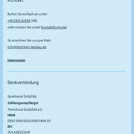
Kontakt
Rufen Sie einfach an unter
+49 6341 62658
(AB)
oder nutzen Sie unser
Kontaktformular
.
So erreichen Sie uns per Mail:
info@tierheim-landau.de
Impressum
Bankverbindung
Sparkasse Südpfalz
Zahlungsempfänger
Tierschutz Südpfalz e.V.
IBAN
DE92 5485 0010 0000 0404 10
BIC
SOLADES1SUW