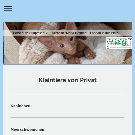
Tierschutz-Südpfalz e.V. - Tierheim "Maria Höffner" - Landau in der Pfalz
Kleintiere von Privat
Kaninchen:
Meerschweinchen: