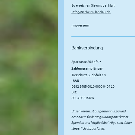
So erreichen Sie uns per Mail:
info@tierheim-landau.de
Impressum
Bankverbindung
Sparkasse Südpfalz
Zahlungsempfänger
Tierschutz Südpfalz e.V.
IBAN
DE92 5485 0010 0000 0404 10
BIC
SOLADES1SUW
Unser Verein ist als gemeinnützig und
besonders förderungswürdig anerkannt.
Spenden und Mitgliedsbeiträge sind daher
steuerlich abzugsfähig.