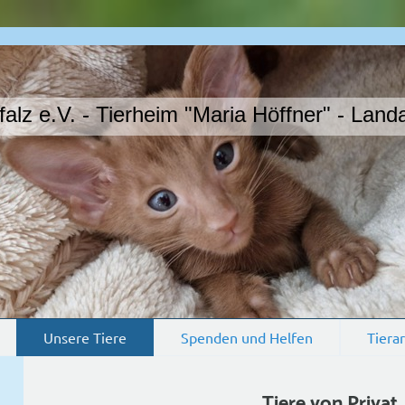
z e.V. - Tierheim "Maria Höffner" - Landa
Unsere Tiere
Spenden und Helfen
Tierar
Tiere von Privat